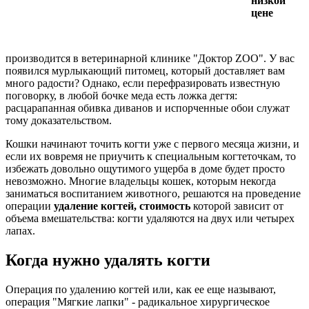
низкой
цене
производится в ветеринарной клинике "Доктор ZOO". У вас
появился мурлыкающий питомец, который доставляет вам
много радости? Однако, если перефразировать известную
поговорку, в любой бочке меда есть ложка дегтя:
расцарапанная обивка диванов и испорченные обои служат
тому доказательством.
Кошки начинают точить когти уже с первого месяца жизни, и
если их вовремя не приучить к специальным когтеточкам, то
избежать довольно ощутимого ущерба в доме будет просто
невозможно. Многие владельцы кошек, которым некогда
заниматься воспитанием животного, решаются на проведение
операции
удаление когтей, стоимость
которой зависит от
объема вмешательства: когти удаляются на двух или четырех
лапах.
Когда нужно удалять когти
Операция по удалению когтей или, как ее еще называют,
операция "Мягкие лапки" - радикальное хирургическое