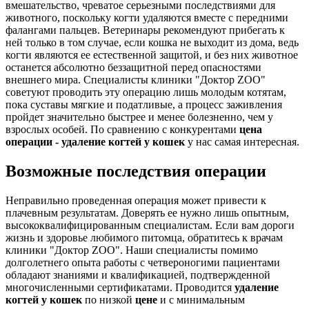
вмешательство, чреватое серьезными последствиями для
животного, поскольку когти удаляются вместе с передними
фалангами пальцев. Ветеринары рекомендуют прибегать к
ней только в том случае, если кошка не выходит из дома, ведь
когти являются ее естественной защитой, и без них животное
останется абсолютно беззащитной перед опасностями
внешнего мира. Специалисты клиники "Доктор ZOO"
советуют проводить эту операцию лишь молодым котятам,
пока суставы мягкие и податливые, а процесс заживления
пройдет значительно быстрее и менее болезненно, чем у
взрослых особей. По сравнению с конкурентами
цена
операции - удаление когтей у кошек
у нас самая интересная.
Возможные последствия операции
Неправильно проведенная операция может привести к
плачевным результатам. Доверять ее нужно лишь опытным,
высококвалифицированным специалистам. Если вам дороги
жизнь и здоровье любимого питомца, обратитесь к врачам
клиники "Доктор ZOO". Наши специалисты помимо
долголетнего опыта работы с четвероногими пациентами
обладают знаниями и квалификацией, подтвержденной
многочисленными сертификатами. Проводится
удаление
когтей у кошек
по низкой
цене
и с минимальным