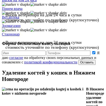
Вызов на дом 24 часа
Прием врача
Вызов ветеринара на дом
24 часа
в сутки
Вет.аптека
стоимость уточняйте по телефону
(круглосуточно)
Зоомагазин
Стационар
Вызов ветеринара на дом
24 часа
в сутки
Форма бесплатная консультация
стоимость уточняйте по телефону
(круглосуточно)
Я
даю
согласие
на обработку своих персональных данных и
ознакомлен с
политикой конфиденциальности
Оставить
Удаление когтей у кошек в Нижнем
Новгороде
В Нижнем
Новгороде
удаление
когтей по