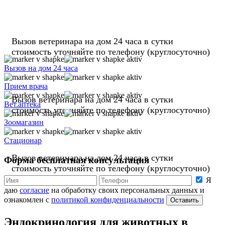
Вызов ветеринара на дом
24 часа
в сутки
стоимость уточняйте по телефону
(круглосуточно)
Вызов на дом 24 часа
Прием врача
Вызов ветеринара на дом
24 часа
в сутки
Вет.аптека
стоимость уточняйте по телефону
(круглосуточно)
Зоомагазин
Стационар
Вызов ветеринара на дом
24 часа
в сутки
Форма бесплатная консультация
стоимость уточняйте по телефону
(круглосуточно)
Я
даю
согласие
на обработку своих персональных данных и
ознакомлен с
политикой конфиденциальности
Оставить
Эндокринология для животных в