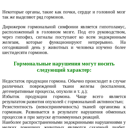
Некоторые органы, такие как почки, сердце и головной мозг
так же выделяют ряд гормонов.
Дирижером гормональной симфонии является гипотоламус,
расположенный в головном мозге. Под его руководством,
через гипофиз, сигналы поступают ко всем эндокринным
железам, которые функционируют непрерывно. На
сегодняшний день у животных и человека изучено более
шестидесяти гормонов.
Гормональные нарушения могут носить
следующий характер:
Недостаток продукции гормона. Обычно происходит в случае
различных повреждений ткани железы (воспаления,
дегенеративные процессы, опухоли и т. д.);
Избыток продукции гормона. Чаще всего является
результатом развития опухолей с гормональной активностью;
Резистентность (невосприимчивость) тканей организма к
гормонам. Развивается в результате нарушения обменных
процессов и при запуске аутоиммунных реакций.
Наиболее распространенными эндокринными нарушениями у
мелких домашних животных являются сахарный диабет,