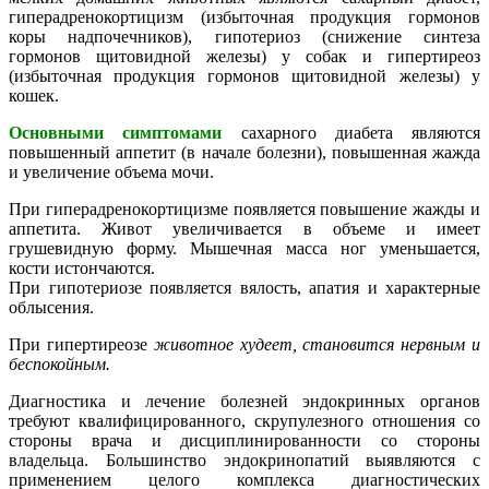
гиперадренокортицизм (избыточная продукция гормонов
коры надпочечников), гипотериоз (снижение синтеза
гормонов щитовидной железы) у собак и гипертиреоз
(избыточная продукция гормонов щитовидной железы) у
кошек.
Основными симптомами
сахарного диабета являются
повышенный аппетит (в начале болезни), повышенная жажда
и увеличение объема мочи.
При гиперадренокортицизме появляется повышение жажды и
аппетита. Живот увеличивается в объеме и имеет
грушевидную форму. Мышечная масса ног уменьшается,
кости истончаются.
При гипотериозе появляется вялость, апатия и характерные
облысения.
При гипертиреозе
животное худеет, становится нервным и
беспокойным.
Диагностика и лечение болезней эндокринных органов
требуют квалифицированного, скрупулезного отношения со
стороны врача и дисциплинированности со стороны
владельца. Большинство эндокринопатий выявляются с
применением целого комплекса диагностических