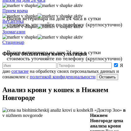
Вызов на дом 24 часа
Прием врача
Вызов ветеринара на дом
24 часа
в сутки
Вет.аптека
стоимость уточняйте по телефону
(круглосуточно)
Зоомагазин
Стационар
Вызов ветеринара на дом
24 часа
в сутки
Форма бесплатная консультация
стоимость уточняйте по телефону
(круглосуточно)
Я
даю
согласие
на обработку своих персональных данных и
ознакомлен с
политикой конфиденциальности
Оставить
Анализ крови у кошек в Нижнем
Новгороде
В «Доктор Зоо»
в
Нижнем
Новгороде цена
анализа крови