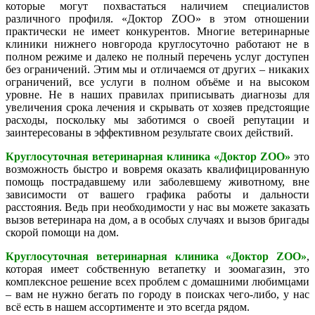
которые могут похвастаться наличием специалистов
различного профиля. «Доктор ZOO» в этом отношении
практически не имеет конкурентов. Многие ветеринарные
клиники нижнего новгорода круглосуточно работают не в
полном режиме и далеко не полный перечень услуг доступен
без ограничений. Этим мы и отличаемся от других – никаких
ограничений, все услуги в полном объёме и на высоком
уровне. Не в наших правилах приписывать диагнозы для
увеличения срока лечения и скрывать от хозяев предстоящие
расходы, поскольку мы заботимся о своей репутации и
заинтересованы в эффективном результате своих действий.
Круглосуточная ветеринарная клиника «Доктор ZOO»
это
возможность быстро и вовремя оказать квалифицированную
помощь пострадавшему или заболевшему животному, вне
зависимости от вашего графика работы и дальности
расстояния. Ведь при необходимости у нас вы можете заказать
вызов ветеринара на дом, а в особых случаях и вызов бригады
скорой помощи на дом.
Круглосуточная ветеринарная клиника «Доктор ZOO»
,
которая имеет собственную ветапетку и зоомагазин, это
комплексное решение всех проблем с домашними любимцами
– вам не нужно бегать по городу в поисках чего-либо, у нас
всё есть в нашем ассортименте и это всегда рядом.