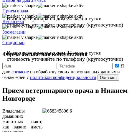
Вызов на дом 24 часа
Прием врача
Вызов ветеринара на дом
24 часа
в сутки
Вет.аптека
стоимость уточняйте по телефону
(круглосуточно)
Зоомагазин
Стационар
Вызов ветеринара на дом
24 часа
в сутки
Форма бесплатная консультация
стоимость уточняйте по телефону
(круглосуточно)
Я
даю
согласие
на обработку своих персональных данных и
ознакомлен с
политикой конфиденциальности
Оставить
Прием ветеринарного врача в Нижнем
Новгороде
Владельцы
домашних
животных знают,
как важно иметь